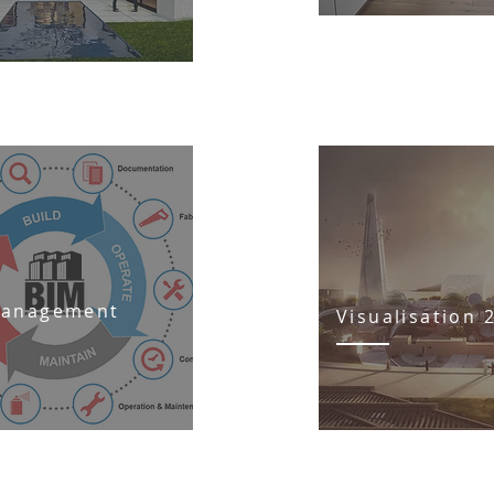
management
Visualisation 