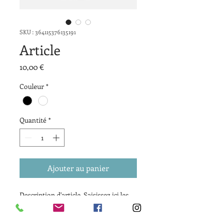
SKU : 364115376135191
Article
Prix
10,00 €
Couleur
*
Quantité
*
Ajouter au panier
Description d'article. Saisissez ici les 
caractéristiques de l'article : taille, 
matière et autres informations utiles.