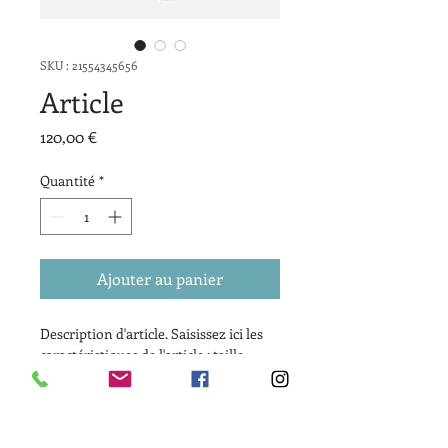
SKU : 21554345656
Article
Prix
120,00 €
Quantité
*
Ajouter au panier
Description d'article. Saisissez ici les 
caractéristiques de l'article : taille, 
matière et autres informations utiles.
DÉTAILS D'ARTICLE